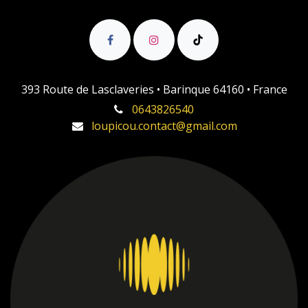
393 Route de Lasclaveries • Barinque 64160 • France
0643826540
loupicou.contact@gmail.com