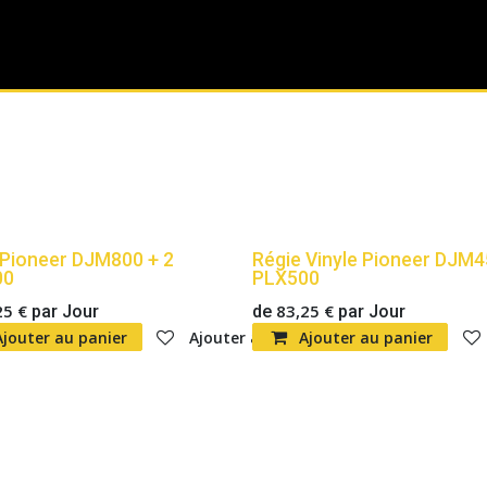
Présentation
Son
Lumière
Animation
B
 Pioneer DJM800 + 2
Régie Vinyle Pioneer DJM4
00
PLX500
25
€
83,25
€
par
Jour
de
par
Jour
ste de souhaits
Ajouter au panier
Ajouter à la liste de souhaits
Ajouter au panier