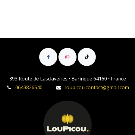
393 Route de Lasclaveries • Barinque 64160 • France
0643826540
loupicou.contact@gmail.com