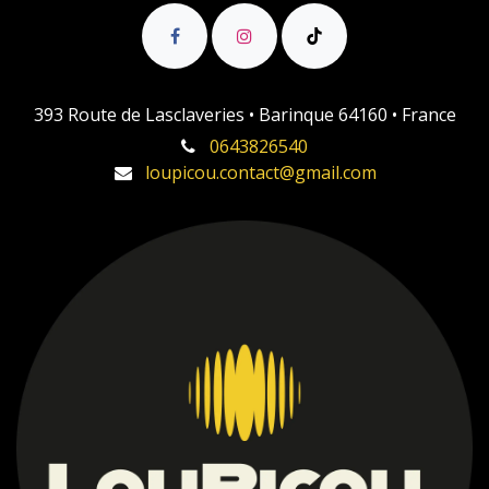
393 Route de Lasclaveries • Barinque 64160 • France
0643826540
loupicou.contact@gmail.com