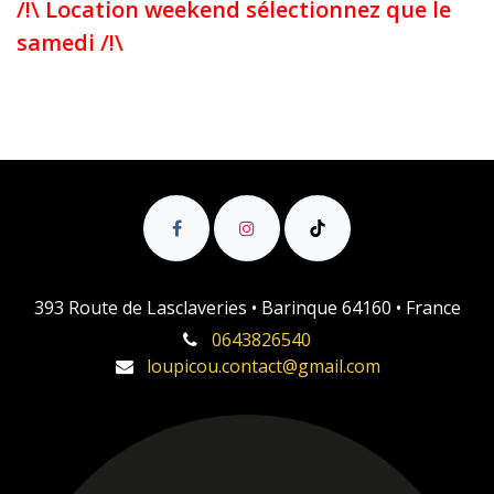
/!\ Location weekend sélectionnez que le
samedi /!\
393 Route de Lasclaveries • Barinque 64160 • France
0643826540
loupicou.contact@gmail.com