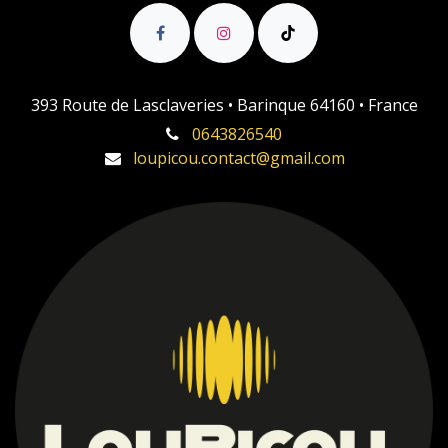
393 Route de Lasclaveries • Barinque 64160 • France
0643826540
loupicou.contact@gmail.com