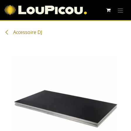
Se rendre au contenu
Accessoire DJ