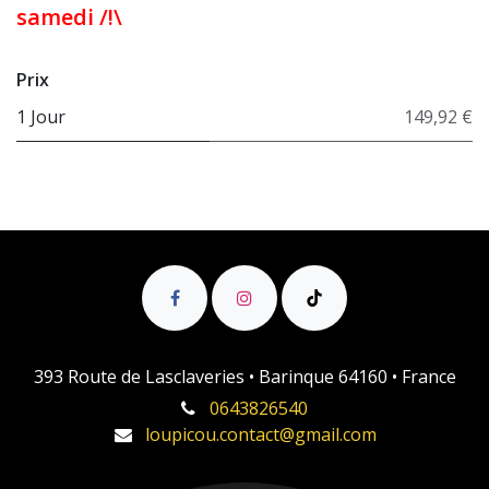
samedi /!\
Prix
1 Jour
149,92 €
393 Route de Lasclaveries • Barinque 64160 • France
0643826540
loupicou.contact@gmail.com