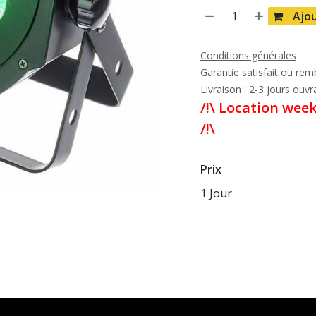
Ajou
Conditions générales
Garantie satisfait ou re
Livraison : 2-3 jours ouvr
/!\ Location wee
/!\
Prix
1 Jour