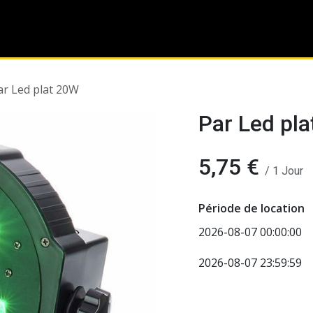
Présentation
Son
Lumière
Animation
B
ar Led plat 20W
Par Led pl
5,75
€
/
1
Jour
Période de location