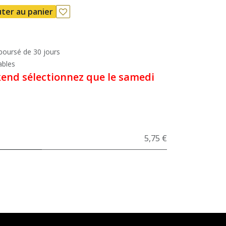
ter au panier
mboursé de 30 jours
ables
kend sélectionnez que le samedi
5,75 €