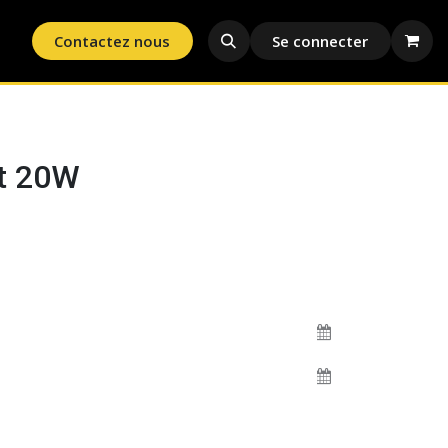
oisson
Contactez nous
Se connecter
at 20W