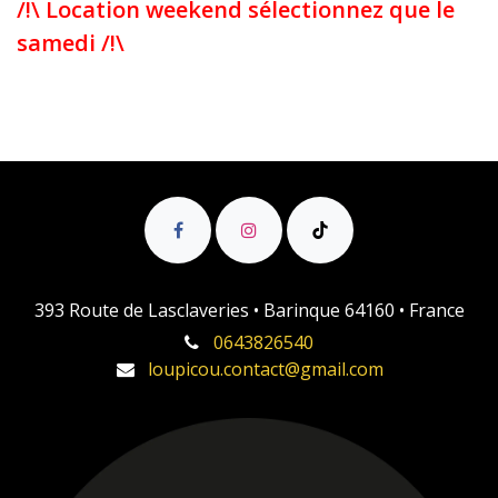
/!\ Location weekend sélectionnez que le
samedi /!\
393 Route de Lasclaveries • Barinque 64160 • France
0643826540
loupicou.contact@gmail.com