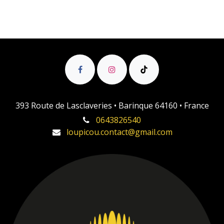
393 Route de Lasclaveries • Barinque 64160 • France
0643826540
loupicou.contact@gmail.com